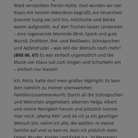
Wald versteckten Porzer-Hütte. Dort wurden wir von
Klaus mit seinem Akkordeon begrüßt, ein Feuerchen
brannte lustig vor sich hin, Holztische und Bänke
waren aufgestellt. Auf den Tischen lauter Leckereien
– eine sogenannte Marende (Brot, Speck und gute
Wurst), Draftbier, Rot- und Weißwein, Schnäpschen
und Apfelstrudel – was will der Mensch noch mehr!
(Bild 06, 07)
Es war einfach urgemütlich und die
Musik von Klaus lud zum Singen und Schunkeln ein
– einfach nur klasse!!
Ich, Petra, hatte dort mein großes Highlight: Es kam
dort nämlich zu meiner unerwarteten
Familienzusammenkunft. Durch all die Schnäpschen
und Weinchen angeheitert, alberten Helga, Albert
und meine Wenigkeit herum und plötzlich nannte
man mich „Mama Peti“ und da ich ja ein geselliger
Mensch bin, nahm ich alle, die wollten, in meine
Familie auf und so kam es, dass ich plötzlich Vater,
Onkel, Bruder, Kinder und Enkel (ca. 20 Personen)