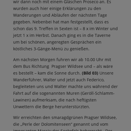
wir dann noch mit einem Gläschen Proseco an. Es
wurden auch hier einige Erklärungen zu den
Wanderungen und Abläufen der nächsten Tage
gegeben. Nebenbei hat man festgestellt, dass es
schon das 9. Treffen in Sexten ist – 8 x im Winter und
jetzt 1 x im Herbst. Danach ging es in die Taverne
um bei schönen, angeregten Gesprächen ein
köstliches 3-Gänge-Menü zu genießen.
Am nächsten Morgen fuhren wir ab 10.00 Uhr mit
dem Bus Richtung Pragser Wildsee und – als wäre
es bestellt – kam die Sonne durch.
(Bild 03)
Unsere
Wanderführer, Walter und jetzt auch Federico,
begleiteten uns und Walter machte uns während der
Fahrt auf die sogenannten Muren (Geröll-Schlamm-
Lawinen) aufmerksam, die nach heftigsten
Unwettern die Berge herunterstürzten.
Wir erreichten den smaragdgrünen Pragser Wildsee,
die „Perle der Dolomitenseen“ genannt und vom
imposanten Massiv des Seekofels beherrscht. Der