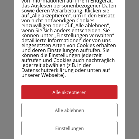
von Informationen auf Ihrem Endgerät,
das Auslesen personenbezogener Daten
ab 12.00 Uhr den Almabtrieb
(Bild 13)
miterleben.
sowie deren Verarbeitung. Klicken Sie
Um 16.00 Uhr zeigte uns noch ein Wellness-Experte
auf „Alle akzeptieren“, um in den Einsatz
von nicht notwendigen Cookies
im Schwimmbad wie man einen Kneipp-Parcour
einzuwilligen oder auf „Alle ablehnen“,
richtig durchführt. Dann bei schönstem Wetter
wenn Sie sich anders entscheiden. Sie
sonnenbaden, schwimmen – einfach die Seele
können unter „Einstellungen verwalten“
detaillierte Informationen der von uns
baumeln lassen.
eingesetzten Arten von Cookies erhalten
und deren Einstellungen aufrufen. Sie
Der Abschiedsabend in der Taverne begann damit,
können die Einstellungen jederzeit
aufrufen und Cookies auch nachträglich
dass sich alle Carthago-Freunde bei Marianne und
jederzeit abwählen (z.B. in der
Kurt mit einem Geschenk für diese wundervolle
Datenschutzerklärung oder unten auf
Woche bedankten. Auch unsere Wanderführer
unserer Webseite).
Walter und Federico bekamen ein kleines
Dankeschön für ihre umsichtigen Führungen und
Alle akzeptieren
dass sie immer ein Auge darauf hatten, dass ja
keiner zu Schaden kam. Danach konnten wir dem
Alle ablehnen
angesagten Pilzessen unsere Aufmerksamkeit
schenken. Vielen Dank für dieses exellentes Menü –
einfach hervorragend.
Einstellungen
Danach wurde der Tag noch mit einer