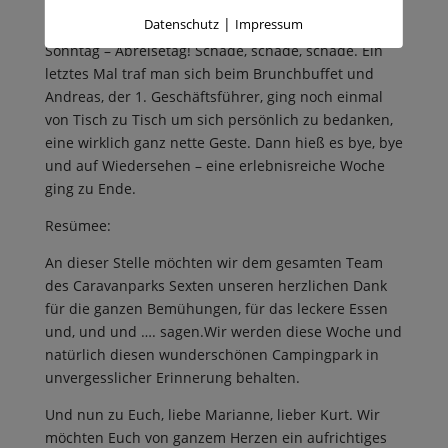
Fackelwanderung durch den Wald vollendet.
|
Datenschutz
Impressum
Sonntag – Abreisetag! Schade, schade, schade. Ein
letztes Mal traf man sich beim Brunchbuffet und
Andreas, der 1. Geschäftsführer, ging noch einmal
von Tisch zu Tisch um sich persönlich zu bedanken,
eine wirklich ganz nette Geste. Dann hieß es bye, bye
und auf Wiedersehen – eine erlebnisreiche Woche
ging zu Ende.
Resümee:
An dieser Stelle möchten wir dem gesamten Team
des Caravanparks Sexten unseren herzlichen Dank
für die ganzen Bemühungen, für das leckere Essen
und, und und …. sagen.Wir werden diese Woche und
natürlich diesen wunderschönen Campingpark in
unvergesslicher Erinnerung behalten.
Und nun zu Euch, liebe Marianne, lieber Kurt. Wir
möchten Euch von ganzem Herzen ein aufrichtiges