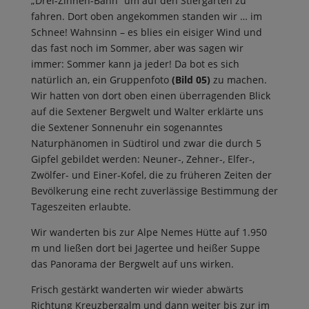
„Drei-Zinnen-Bahn“ um auf den Stiergarten zu
fahren. Dort oben angekommen standen wir … im
Schnee! Wahnsinn – es blies ein eisiger Wind und
das fast noch im Sommer, aber was sagen wir
immer: Sommer kann ja jeder! Da bot es sich
natürlich an, ein Gruppenfoto
(Bild 05)
zu machen.
Wir hatten von dort oben einen überragenden Blick
auf die Sextener Bergwelt und Walter erklärte uns
die Sextener Sonnenuhr ein sogenanntes
Naturphänomen in Südtirol und zwar die durch 5
Gipfel gebildet werden: Neuner-, Zehner-, Elfer-,
Zwölfer- und Einer-Kofel, die zu früheren Zeiten der
Bevölkerung eine recht zuverlässige Bestimmung der
Tageszeiten erlaubte.
Wir wanderten bis zur Alpe Nemes Hütte auf 1.950
m und ließen dort bei Jagertee und heißer Suppe
das Panorama der Bergwelt auf uns wirken.
Frisch gestärkt wanderten wir wieder abwärts
Richtung Kreuzbergalm und dann weiter bis zur im