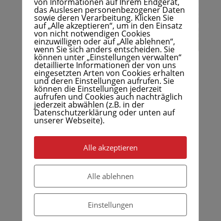
von Informationen auf Ihrem Endgerät,
das Auslesen personenbezogener Daten
sowie deren Verarbeitung. Klicken Sie
auf „Alle akzeptieren“, um in den Einsatz
von nicht notwendigen Cookies
einzuwilligen oder auf „Alle ablehnen“,
wenn Sie sich anders entscheiden. Sie
können unter „Einstellungen verwalten“
detaillierte Informationen der von uns
Dienstag, 23.06.2020
eingesetzten Arten von Cookies erhalten
und deren Einstellungen aufrufen. Sie
Am Dienstag führte uns die Radtour nach
Masseik
in
können die Einstellungen jederzeit
aufrufen und Cookies auch nachträglich
Belgien. Wir fuhren wieder an der Maas entlang
jederzeit abwählen (z.B. in der
durch wunderschöne Landschaften. Wegen der
Datenschutzerklärung oder unten auf
unserer Webseite).
Corona-Bedingungen fanden zwei Führungen durch
Masseik statt mit jeweils max. 10 Personen. Der
Fremdenführer hat einen Mundschutz getragen, Für
Alle akzeptieren
uns war das nicht vorgeschrieben.
Verschiedene Abenteuer mussten auch bestanden
Alle ablehnen
werden, so ist einem Teilnehmer der
Hundeanhänger in einer beherzt gefahrenen Kurve
Einstellungen
umgekippt. Hund und Fahrer sind aber nicht zu
Schaden gekommen. Ein Anderer hat seine