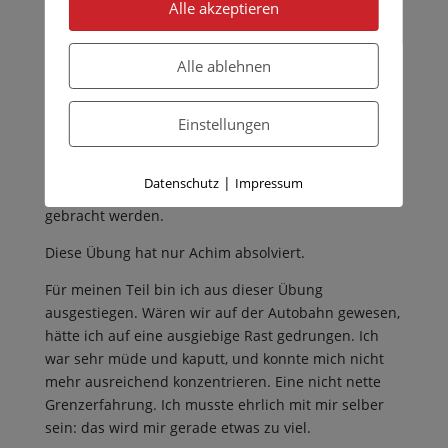
Alle akzeptieren
Alle ablehnen
…..let´s go.
Einstellungen
In der folgenden Trainingseinheit wird das
Wohnmobil über eine Kuppe gefahren und muss
unter schwierigeren Bedingungen wie glattem,
|
Datenschutz
Impressum
nassem Asphalt, Wasserfontänen etc. zum Stehen
gebracht werden.
Diese Übung hat nur Achim absolviert.
Für meinen Teil bin ich aus dieser Übung
ausgestiegen. Wären wir auf der Autobahn gewesen,
hätte ich auf eine ausgiebige Rast gedrungen. Ich
war sehr müde und kaputt, und konnte mich nicht
mehr ausreichend konzentrieren. Eine nicht nette
Grenzerfahrung. Ich musste ehrlich mit mir selber
sein: das wird mir gerade etwas zu viel.